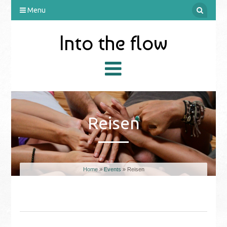
Menu
Into the flow
Reisen
Home
»
Events
» Reisen